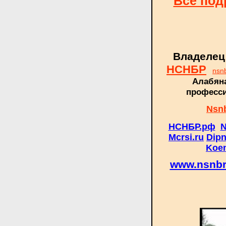
Все под
Владелец
НСНБР
nsn
Алабяна
професси
Nsnb
НСНБР.рф
N
Mcrsi.ru
Dip
Koe
www.nsnb