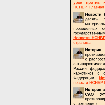
урок против н
НСНБР
Главная
Новости 
десять л
материа
проведенных со
государственны
Новости НСНБР 
страница
История
противоде
с распрос
антинаркотическ
России федерал
наркотиков с 
Федерации.
Ис
новости НСНБР
История 
САО УФ
противон
учреждениях С