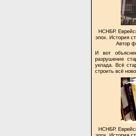
НСНБР. Еврейск
эпох. История с
Автор ф
И вот объясне
разрушение ста
уклада. Всё ст
строить всё нов
НСНБР. Еврейск
эпох. История с