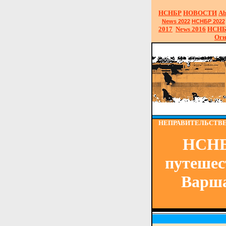
НСНБР
НОВОСТИ
Ab
News
2022
НСНБР 2022
2017
News
2016
НСНБ
Огн
НЕПРАВИТЕЛЬСТВ
НСНБР
путешес
Варша