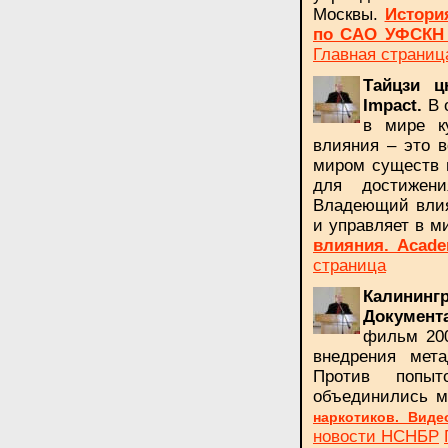
Москвы.
Истори
по САО УФСКН 
Главная страниц
Тайцзи 
Impact.
В 
в мире к
влияния – это в
миром существ 
для достижен
Владеющий влия
и управляет в м
влияния.
Acade
страница
Калини
Документ
фильм 200
внедрения мет
Против попыт
объединились м
наркотиков. Вид
новости НСНБР