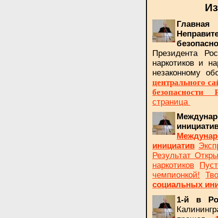
Из
Главна
Неправи
безопасно
Президента Рос
наркотиков и н
незаконному об
центрального са
безопасности Р
страница
Междуна
инициа
Междуна
инициатив
Эксп
Результат Откры
наркотиков
Пус
чемпионкой!
Тв
социальных ин
1-й в Ро
Калинингр