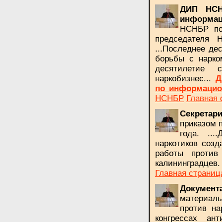
ДИП НС
информац
НСНБР по
председателя 
...Последнее де
борьбы с нарко
десятилетие 
наркобизнес...
Д
по информацио
НСНБР
Главная 
Секрета
приказом 
года. ..
наркотиков созд
работы против
калининградцев
Главная страниц
Докумен
материал
против на
конгрессах ант