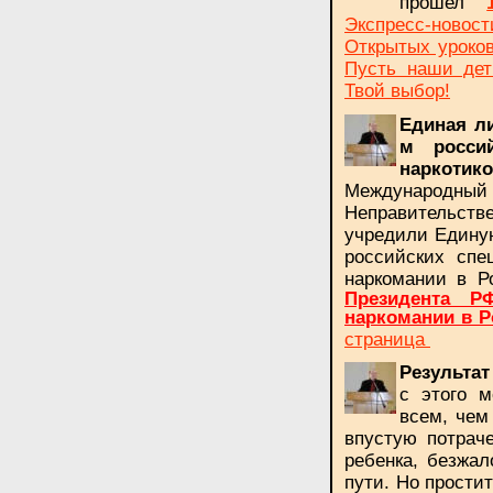
прошел
Экспресс-новос
Открытых уроков
Пусть наши дет
Твой выбор!
Единая л
м россий
наркотик
Международный
Неправительстве
учредили Едину
российских спе
наркомании в Р
Президента Р
наркомании в Р
страница
Результа
с этого м
всем, чем
впустую потраче
ребенка, безжал
пути. Но простит