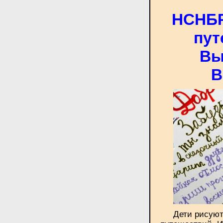
НСНБР
пут
Вы
В
Дети рисуют