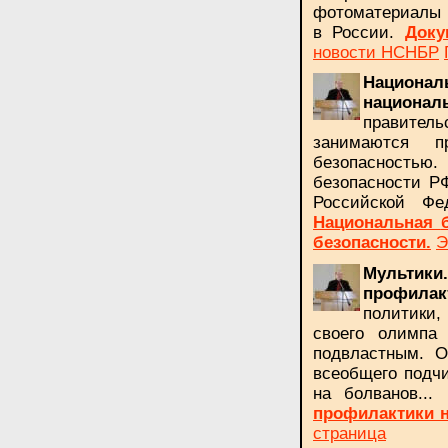
фотоматериалы 
в России.
Доку
новости НСНБР
Национа
национ
правитель
занимаются п
безопасностью
безопасности Р
Российской Ф
Национальная
безопасности.
Э
Мульти
профила
политики,
своего олимпа
подвластным. О
всеобщего подчи
на болванов...
профилактики 
страница