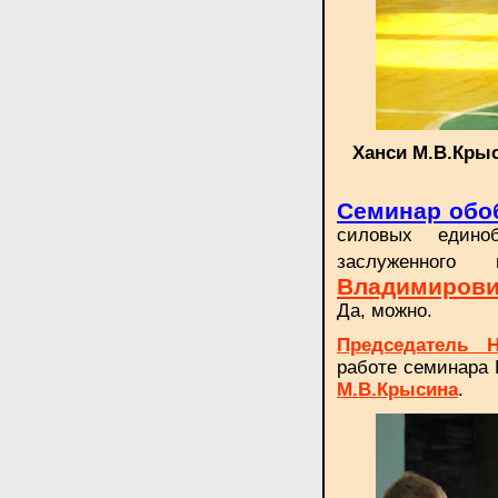
Ханси М.В.Кры
Семинар обо
силовых едино
заслуженног
Владимирови
Да, можно.
Председатель Н
работе семинара
М.В.Крысина
.