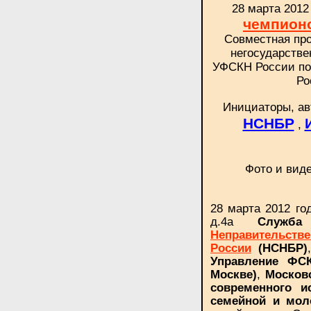
28 марта 2012
чемпионо
Совместная про
негосударстве
УФСКН России по 
Ро
Инициаторы, ав
НСНБР
,
Фото и вид
28 марта 2012 го
д.4а
Служба
Неправительств
(НСНБР)
России
Управление ФС
Москве)
,
Москов
современного и
семейной и мол