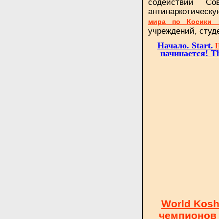
содействии С
антинаркотичес
мира по Косики 
учреждений, студ
Начало. Start.
Ш
начинается
! T
World Kosh
чемпионов 