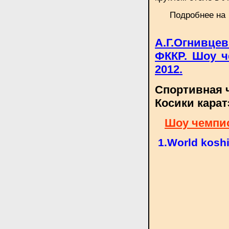
Подробнее н
А.Г.Огнивце
ФККР. Шоу ч
2012.
Спортивная 
Косики карат
Шоу чемпио
1.World koshi