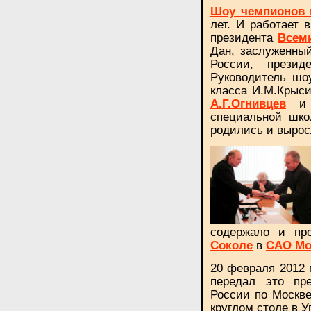
Шоу чемпионов 
лет. И работает 
президента
Всеми
Дан, заслуженны
России, прези
Руководитель шо
класса И.М.Крыс
А.Г.Огнивцев
специальной шко
родились и выро
содержало и про
в
Соколе
САО М
20 февраля 2012 
передал это пр
России по Москв
круглом столе в У