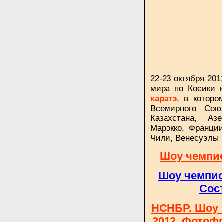
22-23 октября 20
мира по Косики 
каратэ
, в которо
Всемирного Сою
Казахстана, Аз
Марокко, Франци
Чили, Венесуэлы 
Шоу чемпио
Шоу чемпио
Сос
НСНБР. Шоу 
2012. Фотоф