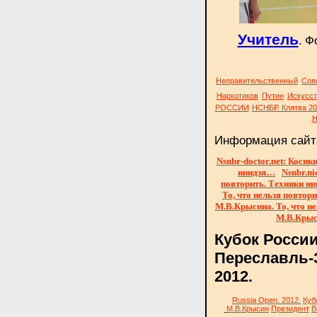
Учитель
.
Ф
Неправительственный
Сов
Наркотиков
Путин
Искусст
РОССИИ
НСНБР. Клятва 20
Н
Информация сайт
Nsnbr-doctor.net: Коси
ниндзя…
Nsnbr.ni
повторить. Техники н
То, что нельзя повтор
М.В.Крысина. То, что не
М.В.Крыси
Кубок России
Переславль-
2012.
Russia Open
. 2012.
Куб
М.В.Крысин
Президент
В