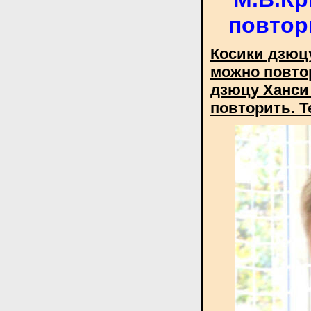
повтори
Косики дзюцу
можно повтор
дзюцу Ханси 
повторить. Т