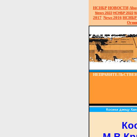
НСНБР
НОВОСТИ
Abo
News
2022
НСНБР 2022
N
2017
News
2016
НСНБР 
Огни
НЕПРАВИТЕЛЬСТВЕН
Косики дзюцу Ханс
Ко
М.В.Кр